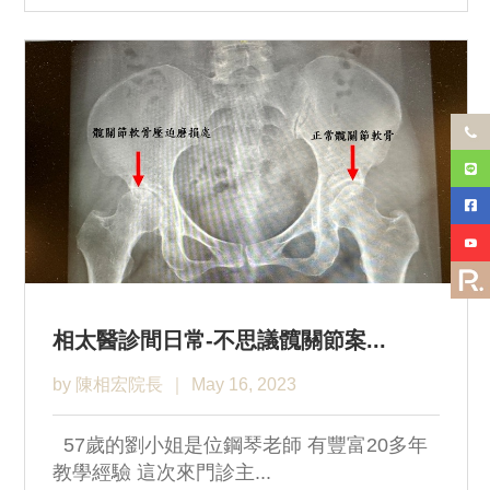
相太醫診間日常-不思議髖關節案...
by 陳相宏院長
May 16, 2023
57歲的劉小姐是位鋼琴老師 有豐富20多年
教學經驗 這次來門診主...