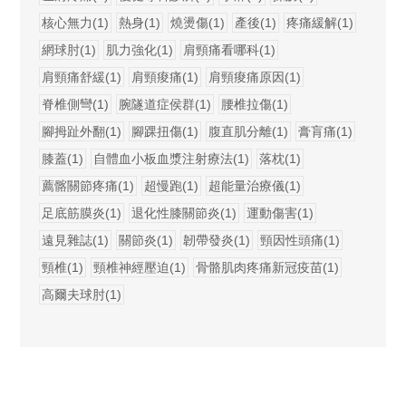
核心無力(1)
熱身(1)
燒燙傷(1)
產後(1)
疼痛緩解(1)
網球肘(1)
肌力強化(1)
肩頸痛看哪科(1)
肩頸痛舒緩(1)
肩頸痠痛(1)
肩頸痠痛原因(1)
脊椎側彎(1)
腕隧道症侯群(1)
腰椎拉傷(1)
腳拇趾外翻(1)
腳踝扭傷(1)
腹直肌分離(1)
膏肓痛(1)
膝蓋(1)
自體血小板血漿注射療法(1)
落枕(1)
薦髂關節疼痛(1)
超慢跑(1)
超能量治療儀(1)
足底筋膜炎(1)
退化性膝關節炎(1)
運動傷害(1)
遠見雜誌(1)
關節炎(1)
韌帶發炎(1)
頸因性頭痛(1)
頸椎(1)
頸椎神經壓迫(1)
骨骼肌肉疼痛新冠疫苗(1)
高爾夫球肘(1)