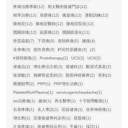
疼痛治療專家(12)
相太醫的復健門診(12)
精準治療(12)
肩膀痛(12)
膝蓋痛(12)
運動訓練(12)
陳相宏(12)
陳相宏醫師(12)
陳相宏院長(12)
髖關節痛(12)
鼠蹊痛(12)
髖關節退化(11)
骨質疏鬆(7)
下背痛(5)
肩頸疼痛(5)
腰痛(4)
全身痛(3)
急性肩痛(3)
鈣化性肌腱炎(3)
(2)
#肩頸痠痛(2)
Prolotherapy(2)
UC2(2)
UCII(2)
保健品(2)
增生療法注射(2)
復健科(2)
斷崖式衰老(2)
玻尿酸(2)
翹腳骨盆歪斜(2)
顏面神經麻痺(2)
骨刺(2)
髂腰韌帶(2)
PRP(1)
PRP增生治療(1)
PlateletRichPlasma(1)
cervicogenicheadache(1)
sis治療儀(1)
健保(1)
再生醫學(1)
十字韌帶斷裂(1)
右肩疼痛(1)
名人專訪(1)
囚徒健身(1)
坐骨神經痛(1)
增生劑(1)
宏康復健專科診所(1)
屁股痛(1)
左肩疼痛(1)
復健專科診所(1)
手麻(1)
採訪(1)