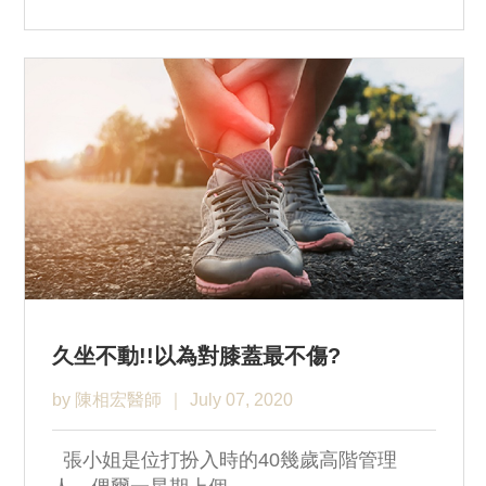
久坐不動!!以為對膝蓋最不傷?
by 陳相宏醫師
July 07, 2020
張小姐是位打扮入時的40幾歲高階管理