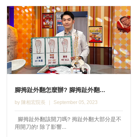
腳拇趾外翻怎麼辦? 腳拇趾外翻...
by 陳相宏院長
September 05, 2023
腳拇趾外翻該開刀嗎? 拇趾外翻大部分是不
用開刀的! 除了影響...