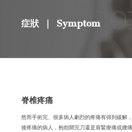
Symptom
症狀
脊椎疼痛
然而手術完、很多病人劇烈的疼痛有得到緩解
後疼痛的病人，抱怨開完刀還是肩緊痠痛或腰