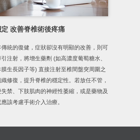
定 改善脊椎術後疼痛
年傳統的復健，症狀卻沒有明顯的改善，則可
引注射，將增生藥劑 (如高濃度葡萄糖水、
膜生長因子等) 直接注射至椎間盤突周圍之
組織修復，提升脊椎的穩定性。若放任不管，
便失禁、下肢肌肉的神經性萎縮，或是藥物及
就應該考慮手術介入治療。