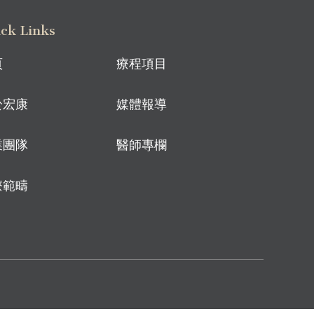
ck Links
頁
療程項目
於宏康
媒體報導
業團隊
醫師專欄
療範疇