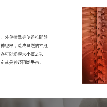
力、外傷撞擊等使得椎間盤
迫神經根，造成劇烈的神經
者為可以影響大小便之功
固定或是神經阻斷手術。