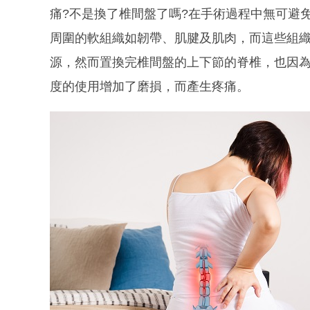
痛?不是換了椎間盤了嗎?在手術過程中無可避
周圍的軟組織如韌帶、肌腱及肌肉，而這些組
源，然而置換完椎間盤的上下節的脊椎，也因
度的使用增加了磨損，而產生疼痛。