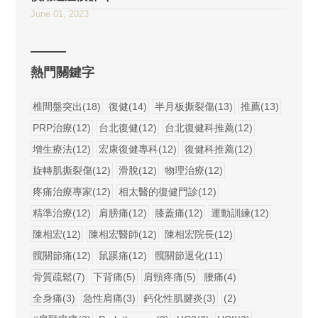
June 01, 2023
熱門關鍵字
椎間盤突出(18)
復健(14)
半月板撕裂傷(13)
推薦(13)
PRP治療(12)
台北復健(12)
台北復健科推薦(12)
增生療法(12)
宏康復健專科(12)
復健科推薦(12)
旋轉肌撕裂傷(12)
滑脫(12)
物理治療(12)
疼痛治療專家(12)
相太醫的復健門診(12)
精準治療(12)
肩膀痛(12)
膝蓋痛(12)
運動訓練(12)
陳相宏(12)
陳相宏醫師(12)
陳相宏院長(12)
髖關節痛(12)
鼠蹊痛(12)
髖關節退化(11)
骨質疏鬆(7)
下背痛(5)
肩頸疼痛(5)
腰痛(4)
全身痛(3)
急性肩痛(3)
鈣化性肌腱炎(3)
(2)