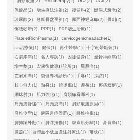
#肩頸痠痛(2)
Prolotherapy(2)
UC2(2)
UCII(2)
保健品(2)
增生療法注射(2)
復健科(2)
斷崖式衰老(2)
玻尿酸(2)
翹腳骨盆歪斜(2)
顏面神經麻痺(2)
骨刺(2)
髂腰韌帶(2)
PRP(1)
PRP增生治療(1)
PlateletRichPlasma(1)
cervicogenicheadache(1)
sis治療儀(1)
健保(1)
再生醫學(1)
十字韌帶斷裂(1)
右肩疼痛(1)
名人專訪(1)
囚徒健身(1)
坐骨神經痛(1)
增生劑(1)
宏康復健專科診所(1)
屁股痛(1)
左肩疼痛(1)
復健專科診所(1)
手麻(1)
採訪(1)
核心無力(1)
熱身(1)
燒燙傷(1)
產後(1)
疼痛緩解(1)
網球肘(1)
肌力強化(1)
肩頸痛看哪科(1)
肩頸痛舒緩(1)
肩頸痠痛(1)
肩頸痠痛原因(1)
脊椎側彎(1)
腕隧道症侯群(1)
腰椎拉傷(1)
腳拇趾外翻(1)
腳踝扭傷(1)
腹直肌分離(1)
膏肓痛(1)
膝蓋(1)
自體血小板血漿注射療法(1)
落枕(1)