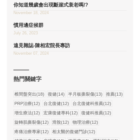
你知道幾歲會出現斷崖式衰老嗎!?
November 18, 2024
慣用邊症候群
July 26, 2023
遠見雜誌-陳相宏院長專訪
November 07, 2024
熱門關鍵字
椎間盤突出(18)
復健(14)
半月板撕裂傷(13)
推薦(13)
PRP治療(12)
台北復健(12)
台北復健科推薦(12)
增生療法(12)
宏康復健專科(12)
復健科推薦(12)
旋轉肌撕裂傷(12)
滑脫(12)
物理治療(12)
疼痛治療專家(12)
相太醫的復健門診(12)