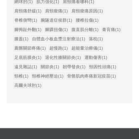
網球肘(1)
肌力強化(1)
肩頸痛看哪科(1)
肩頸痛舒緩(1)
肩頸痠痛(1)
肩頸痠痛原因(1)
脊椎側彎(1)
腕隧道症侯群(1)
腰椎拉傷(1)
腳拇趾外翻(1)
腳踝扭傷(1)
腹直肌分離(1)
膏肓痛(1)
膝蓋(1)
自體血小板血漿注射療法(1)
落枕(1)
薦髂關節疼痛(1)
超慢跑(1)
超能量治療儀(1)
足底筋膜炎(1)
退化性膝關節炎(1)
運動傷害(1)
遠見雜誌(1)
關節炎(1)
韌帶發炎(1)
頸因性頭痛(1)
頸椎(1)
頸椎神經壓迫(1)
骨骼肌肉疼痛新冠疫苗(1)
高爾夫球肘(1)