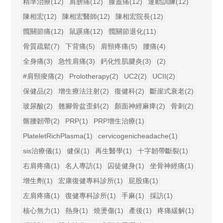
精準治療(12)
肩膀痛(12)
膝蓋痛(12)
運動訓練(12)
陳相宏(12)
陳相宏醫師(12)
陳相宏院長(12)
髖關節痛(12)
鼠蹊痛(12)
髖關節退化(11)
骨質疏鬆(7)
下背痛(5)
肩頸疼痛(5)
腰痛(4)
全身痛(3)
急性肩痛(3)
鈣化性肌腱炎(3)
(2)
#肩頸痠痛(2)
Prolotherapy(2)
UC2(2)
UCII(2)
保健品(2)
增生療法注射(2)
復健科(2)
斷崖式衰老(2)
玻尿酸(2)
翹腳骨盆歪斜(2)
顏面神經麻痺(2)
骨刺(2)
髂腰韌帶(2)
PRP(1)
PRP增生治療(1)
PlateletRichPlasma(1)
cervicogenicheadache(1)
sis治療儀(1)
健保(1)
再生醫學(1)
十字韌帶斷裂(1)
右肩疼痛(1)
名人專訪(1)
囚徒健身(1)
坐骨神經痛(1)
增生劑(1)
宏康復健專科診所(1)
屁股痛(1)
左肩疼痛(1)
復健專科診所(1)
手麻(1)
採訪(1)
核心無力(1)
熱身(1)
燒燙傷(1)
產後(1)
疼痛緩解(1)